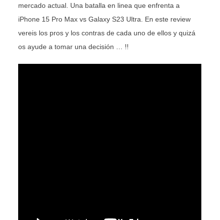
mercado actual. Una batalla en linea que enfrenta a
iPhone 15 Pro Max vs Galaxy S23 Ultra. En este review
vereis los pros y los contras de cada uno de ellos y quizá
os ayude a tomar una decisión … !!